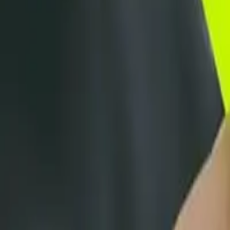
softcand
Kurumsal
Hizmetler
Projeler
Blog
İletişim
tr
en
Bize Ulaşın